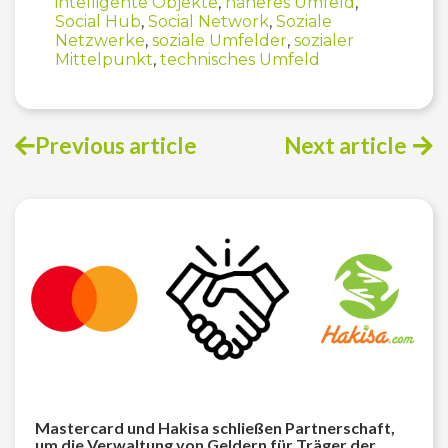
intelligente Objekte
,
näheres Umfeld
,
Social Hub
,
Social Network
,
Soziale
Netzwerke
,
soziale Umfelder
,
sozialer
Mittelpunkt
,
technisches Umfeld
Previous article
Next article
Beitragsnavigation
Mastercard und Hakisa schließen Partnerschaft,
um die Verwaltung von Geldern für Träger der