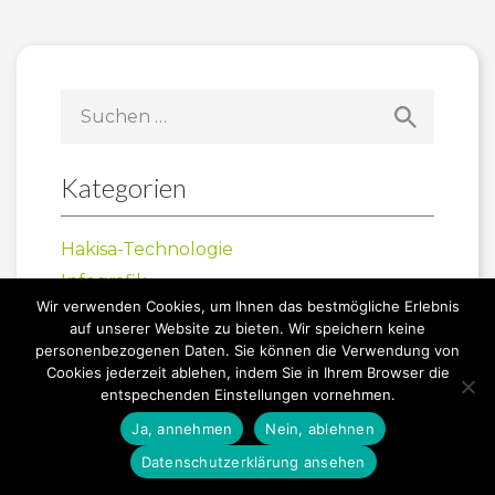
Suchen
nach:
Kategorien
Hakisa-Technologie
Infografik
Wir verwenden Cookies, um Ihnen das bestmögliche Erlebnis
Innovation
auf unserer Website zu bieten. Wir speichern keine
Über uns
personenbezogenen Daten. Sie können die Verwendung von
Cookies jederzeit ablehen, indem Sie in Ihrem Browser die
Uncategorized
entspechenden Einstellungen vornehmen.
Unsere Events
Ja, annehmen
Nein, ablehnen
Neuigkeiten
Datenschutzerklärung ansehen