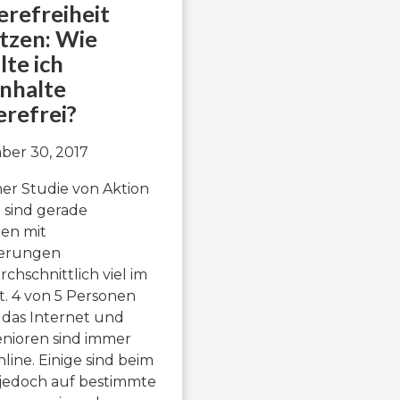
erefreiheit
tzen: Wie
lte ich
nhalte
erefrei?
ber 30, 2017
ner Studie von Aktion
 sind gerade
en mit
erungen
chschnittlich viel im
t. 4 von 5 Personen
das Internet und
nioren sind immer
line. Einige sind beim
jedoch auf bestimmte