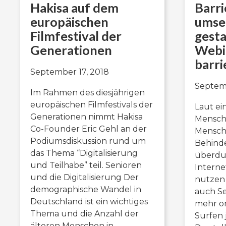
Hakisa auf dem
Barri
europäischen
umse
Filmfestival der
gesta
Generationen
Webi
barri
September 17, 2018
Septem
Im Rahmen des diesjährigen
europäischen Filmfestivals der
Laut ei
Generationen nimmt Hakisa
Mensch
Co-Founder Eric Gehl an der
Mensch
Podiumsdiskussion rund um
Behind
das Thema “Digitalisierung
überdur
und Teilhabe” teil. Senioren
Interne
und die Digitalisierung Der
nutzen 
demographische Wandel in
auch Se
Deutschland ist ein wichtiges
mehr on
Thema und die Anzahl der
Surfen 
älteren Menschen in