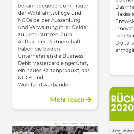
bekanntgegeben, um Träger
Das inh
der Wohlfahrtspflege und
Hakisa i
NGOs bei der Auszahlung
Entwic
und Verwaltung ihrer Gelder
innovat
zu unterstützen. Zum
und Ser
Auftakt der Partnerschaft
Digital
haben die beiden
ermögl
Unternehmen die Business
Debit Mastercard eingeführt,
ein neues Kartenprodukt, das
NGOs und
Wohlfahrtsverbänden
Mehr lesen