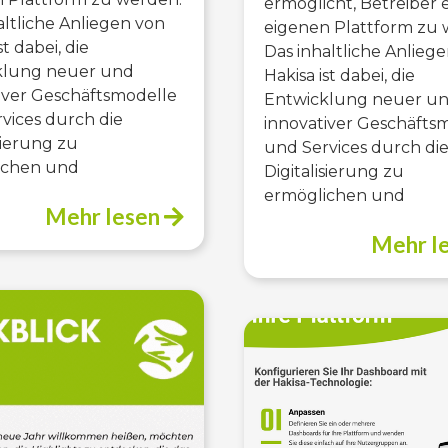
ermöglicht, Betreiber 
altliche Anliegen von
eigenen Plattform zu 
st dabei, die
Das inhaltliche Anlieg
klung neuer und
Hakisa ist dabei, die
iver Geschäftsmodelle
Entwicklung neuer u
vices durch die
innovativer Geschäfts
isierung zu
und Services durch di
ichen und
Digitalisierung zu
ermöglichen und
Mehr lesen
Mehr l