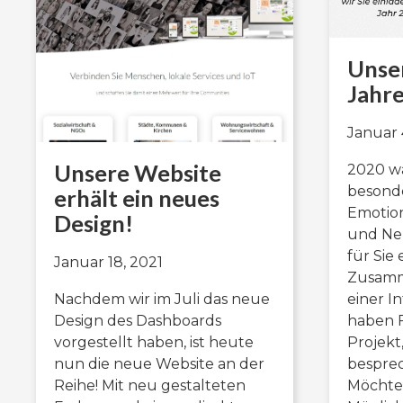
Unse
Jahre
Januar 
Unsere Website
2020 wa
besonde
erhält ein neues
Emotio
Design!
und Ne
für Sie 
Januar 18, 2021
Zusamm
Nachdem wir im Juli das neue
einer In
Design des Dashboards
haben F
vorgestellt haben, ist heute
Projekt
nun die neue Website an der
bespre
Reihe! Mit neu gestalteten
Möchten