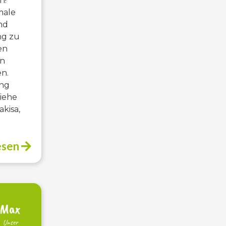
n!
imale
nd
ng zu
en
en
n.
ung
siehe
akisa,
esen