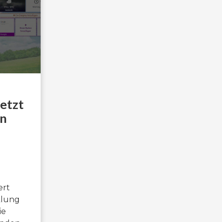
jetzt
en
ert
klung
ie