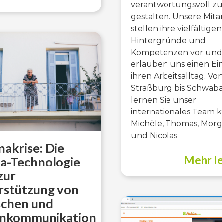
verantwortungsvoll z
gestalten. Unsere Mita
stellen ihre vielfältigen
Hintergründe und
Kompetenzen vor und
erlauben uns einen Ein
ihren Arbeitsalltag. Vo
Straßburg bis Schwaba
lernen Sie unser
internationales Team 
Michèle, Thomas, Mor
und Nicolas
akrise: Die
Mehr l
sa-Technologie
zur
rstützung von
chen und
enkommunikation