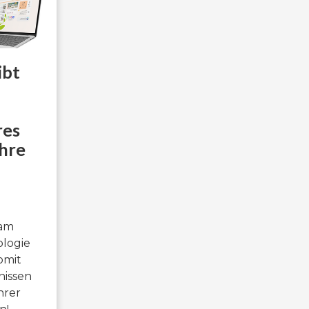
ibt
res
hre
 am
logie
omit
nissen
hrer