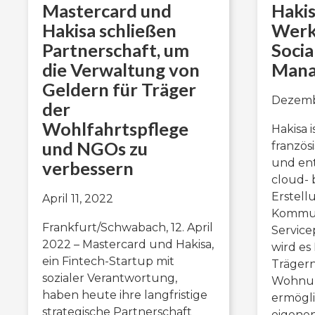
Mastercard und
Hakis
Hakisa schließen
Werk
Partnerschaft, um
Soci
die Verwaltung von
Mana
Geldern für Träger
Dezembe
der
Wohlfahrtspflege
Hakisa i
und NGOs zu
franzö
und ent
verbessern
cloud- 
Erstell
April 11, 2022
Kommun
Frankfurt/Schwabach, 12. April
Service
2022 – Mastercard und Hakisa,
wird es
ein Fintech-Startup mit
Träger
sozialer Verantwortung,
Wohnun
haben heute ihre langfristige
ermögli
strategische Partnerschaft
eigenen