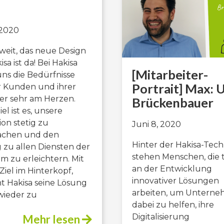
 2020
soweit, das neue Design
sa ist da! Bei Hakisa
[Mitarbeiter-
uns die Bedürfnisse
Portrait] Max: 
r Kunden und ihrer
er sehr am Herzen.
Brückenbauer
el ist es, unsere
ion stetig zu
Juni 8, 2020
fachen und den
Hinter der Hakisa-Tec
zu allen Diensten der
stehen Menschen, die t
rm zu erleichtern. Mit
an der Entwicklung
Ziel im Hinterkopf,
innovativer Lösungen
t Hakisa seine Lösung
arbeiten, um Untern
wieder zu
dabei zu helfen, ihre
Digitalisierung
Mehr lesen