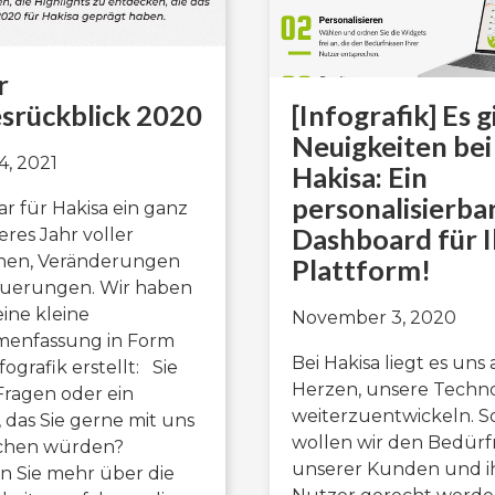
r
srückblick 2020
[Infografik] Es g
Neuigkeiten bei
4, 2021
Hakisa: Ein
personalisierba
r für Hakisa ein ganz
Dashboard für I
res Jahr voller
nen, Veränderungen
Plattform!
uerungen. Wir haben
eine kleine
November 3, 2020
enfassung in Form
Bei Hakisa liegt es uns
fografik erstellt: Sie
Herzen, unsere Techno
ragen oder ein
weiterzuentwickeln. S
, das Sie gerne mit uns
wollen wir den Bedürf
chen würden?
unserer Kunden und i
 Sie mehr über die