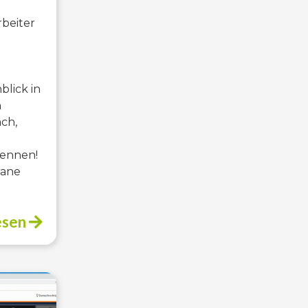
u
rbeiter
blick in
n
ch,
kennen!
gane
esen