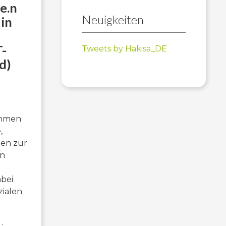
e.n
Neuigkeiten
in
-
Tweets by Hakisa_DE
d)
ehmen
,
gen zur
en
abei
ialen