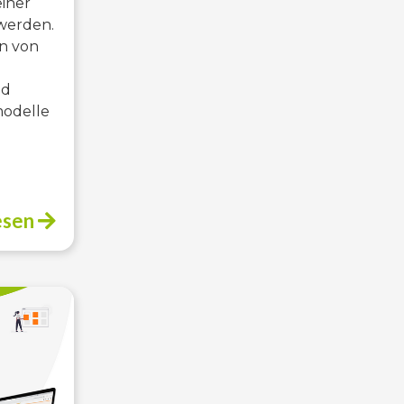
einer
werden.
en von
nd
modelle
e
esen