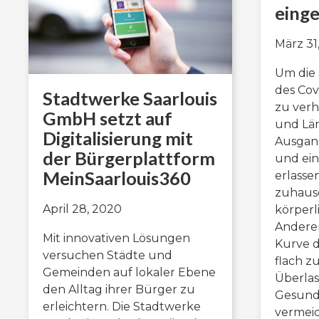
einge
März 31
Um die 
des Cov
Stadtwerke Saarlouis
zu ver
GmbH setzt auf
und Lä
Digitalisierung mit
Ausgan
der Bürgerplattform
und ein
MeinSaarlouis360
erlasse
zuhause
April 28, 2020
körperl
Anderen
Mit innovativen Lösungen
Kurve d
versuchen Städte und
flach z
Gemeinden auf lokaler Ebene
Überla
den Alltag ihrer Bürger zu
Gesund
erleichtern. Die Stadtwerke
vermeid