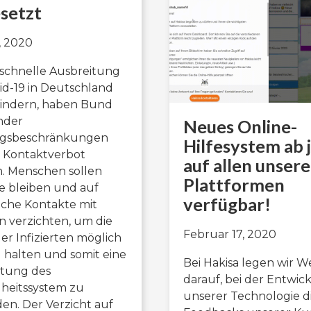
setzt
, 2020
schnelle Ausbreitung
id-19 in Deutschland
hindern, haben Bund
nder
Neues Online-
gsbeschränkungen
Hilfesystem ab 
 Kontaktverbot
auf allen unser
n. Menschen sollen
Plattformen
 bleiben und auf
verfügbar!
iche Kontakte mit
 verzichten, um die
Februar 17, 2020
er Infizierten möglich
u halten und somit eine
Bei Hakisa legen wir W
stung des
darauf, bei der Entwic
heitssystem zu
unserer Technologie d
en. Der Verzicht auf