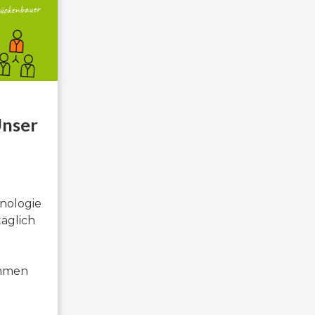
Unser
hnologie
äglich
ehmen