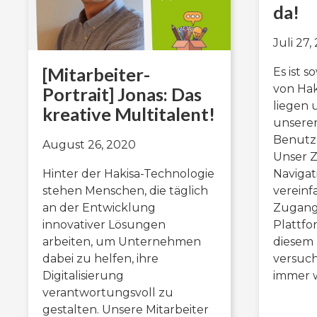
da!
Juli 27,
[Mitarbeiter-
Es ist 
von Haki
Portrait] Jonas: Das
liegen 
kreative Multitalent!
unsere
Benutz
August 26, 2020
Unser Zi
Hinter der Hakisa-Technologie
Navigat
stehen Menschen, die täglich
verein
an der Entwicklung
Zugang 
innovativer Lösungen
Plattfo
arbeiten, um Unternehmen
diesem 
dabei zu helfen, ihre
versuch
Digitalisierung
immer 
verantwortungsvoll zu
gestalten. Unsere Mitarbeiter