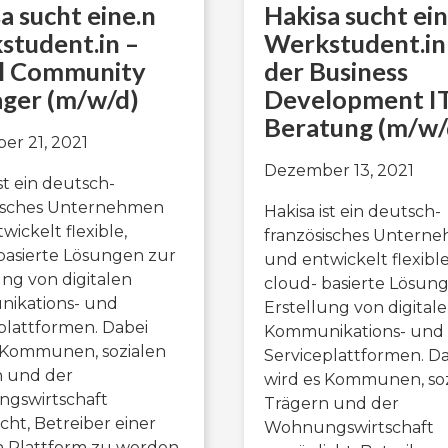
a sucht eine.n
Hakisa sucht ein
student.in –
Werkstudent.in 
al Community
der Business
ger (m/w/d)
Development IT
Beratung (m/w/
r 21, 2021
Dezember 13, 2021
st ein deutsch-
sisches Unternehmen
Hakisa ist ein deutsch-
wickelt flexible,
französisches Untern
basierte Lösungen zur
und entwickelt flexible
ung von digitalen
cloud- basierte Lösun
ikations- und
Erstellung von digital
plattformen. Dabei
Kommunikations- und
 Kommunen, sozialen
Serviceplattformen. D
n und der
wird es Kommunen, soz
gswirtschaft
Trägern und der
cht, Betreiber einer
Wohnungswirtschaft
 Plattform zu werden.