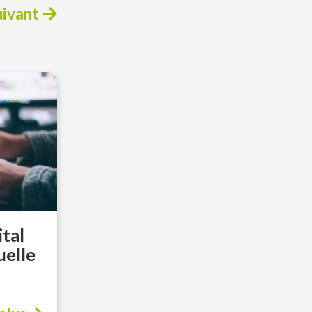
uivant
ital
uelle