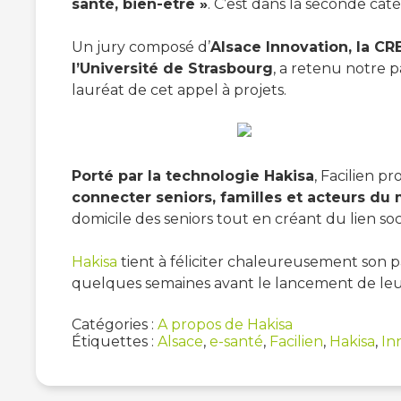
santé, bien-être »
. C’est dans la seconde ca
Un jury composé d’
Alsace Innovation, la CR
l’Université de Strasbourg
, a retenu notre p
lauréat de cet appel à projets.
Porté par la technologie Hakisa
, Facilien p
connecter seniors, familles et acteurs d
domicile des seniors tout en créant du lien soci
Hakisa
tient à féliciter chaleureusement son pa
quelques semaines avant le lancement de leur 
Catégories :
A propos de Hakisa
Étiquettes :
Alsace
,
e-santé
,
Facilien
,
Hakisa
,
In