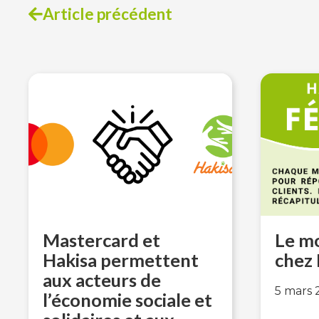
Article précédent
Navigation
de
l’article
Mastercard et
Le mo
Hakisa permettent
chez 
aux acteurs de
5 mars 
l’économie sociale et