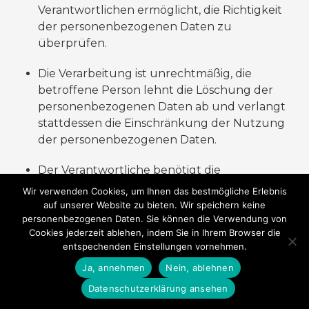
Verantwortlichen ermöglicht, die Richtigkeit
der personenbezogenen Daten zu
überprüfen.
Die Verarbeitung ist unrechtmäßig, die
betroffene Person lehnt die Löschung der
personenbezogenen Daten ab und verlangt
stattdessen die Einschränkung der Nutzung
der personenbezogenen Daten.
Der Verantwortliche benötigt die
personenbezogenen Daten für die Zwecke
Wir verwenden Cookies, um Ihnen das bestmögliche Erlebnis
der Verarbeitung nicht länger, die betroffene
auf unserer Website zu bieten. Wir speichern keine
personenbezogenen Daten. Sie können die Verwendung von
Person benötigt sie jedoch zur
Cookies jederzeit ablehen, indem Sie in Ihrem Browser die
Geltendmachung, Ausübung oder
entspechenden Einstellungen vornehmen.
Verteidigung von Rechtsansprüchen.
Ja, annehmen
Nein, ablehnen
Die betroffene Person hat Widerspruch gegen
Datenschutzerklärung ansehen
die Verarbeitung gem. Art. 21 Abs. 1 DS-GVO