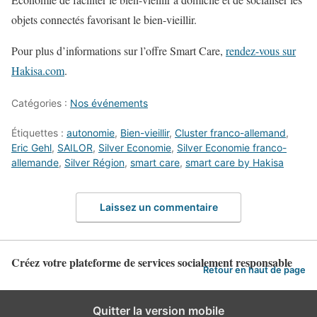
objets connectés favorisant le bien-vieillir.
Pour plus d’informations sur l’offre Smart Care,
rendez-vous sur
Hakisa.com
.
Catégories :
Nos événements
Étiquettes :
autonomie
,
Bien-vieillir
,
Cluster franco-allemand
,
Eric Gehl
,
SAILOR
,
Silver Economie
,
Silver Economie franco-
allemande
,
Silver Région
,
smart care
,
smart care by Hakisa
Laissez un commentaire
Créez votre plateforme de services socialement responsable
Retour en haut de page
Quitter la version mobile