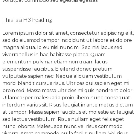
volutpat commodo sed egestas egestas.
This is a H3 heading
Lorem ipsum dolor sit amet, consectetur adipiscing elit,
sed do eiusmod tempor incididunt ut labore et dolore
magna aliqua. Id eu nisl nunc mi. Sed nisi lacus sed
viverra tellus in hac habitasse platea. Quam
elementum pulvinar etiam non quam lacus
suspendisse faucibus. Eleifend donec pretium
vulputate sapien nec. Neque aliquam vestibulum
morbi blandit cursus risus. Ultrices dui sapien eget mi
proin sed. Massa massa ultricies mi quis hendrerit dolor.
Ullamcorper malesuada proin libero nunc consequat
interdum varius sit. Risus feugiat in ante metus dictum
at tempor. Massa sapien faucibus et molestie ac feugiat
sed lectus vestibulum. Risus nullam eget felis eget
nunc lobortis. Malesuada nunc vel risus commodo
viverra. Amet commodo nulla facilisi nullam. Vel risus