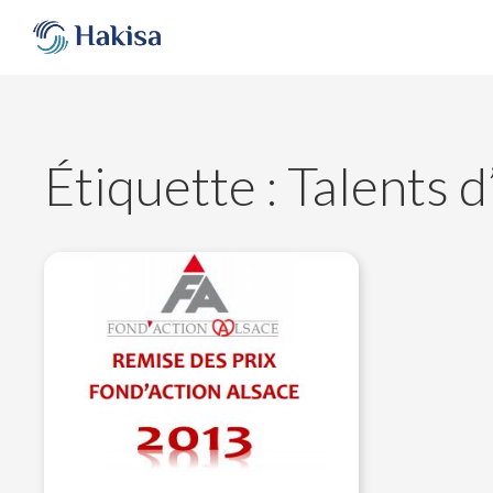
Aller
au
contenu
Étiquette :
Talents d