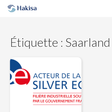
Aller
au
contenu
Étiquette :
Saarland