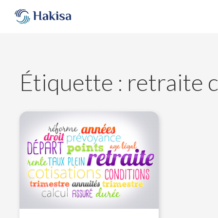
Aller
au
contenu
Étiquette :
retraite