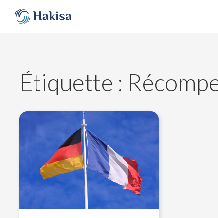
Aller
au
contenu
Étiquette :
Récompe