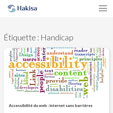
Aller
au
contenu
Étiquette :
Handicap
Accessibilité du web : internet sans barrières