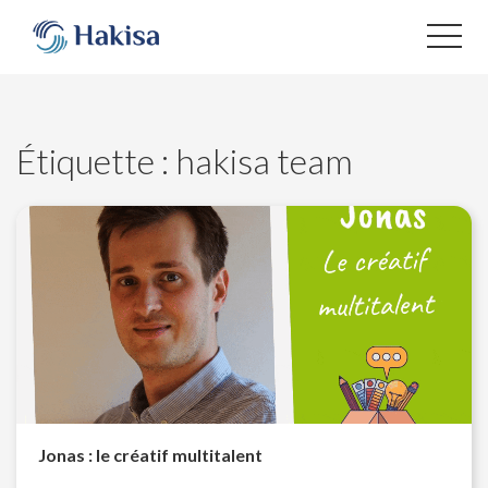
Aller
au
contenu
Étiquette :
hakisa team
Jonas : le créatif multitalent