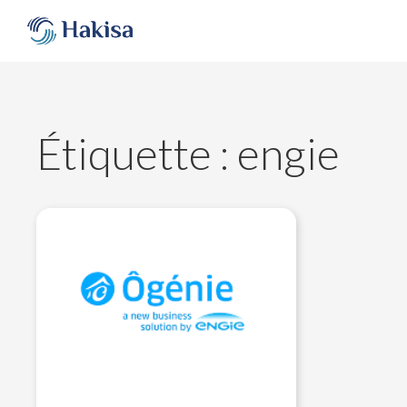
Aller
au
contenu
Étiquette :
engie