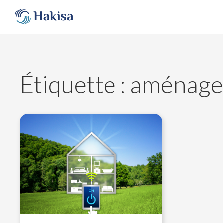
Aller
au
contenu
Étiquette :
aménage