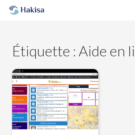
Aller
au
contenu
Étiquette :
Aide en l